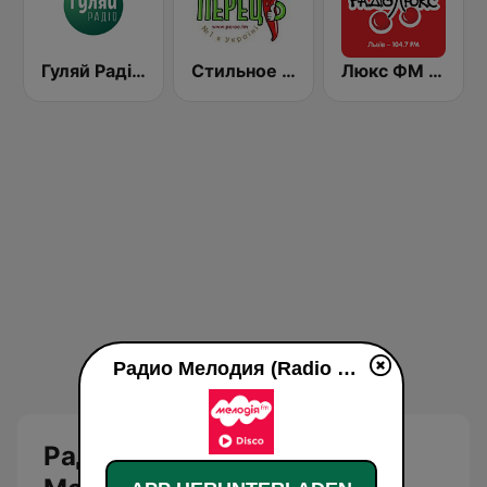
Гуляй Радіо (Guliay Radio)
Стильное Радио - Перец ФМ (Stilnoe, perec fm)
Люкс ФМ (Lux FM) Львів
Радио Мелодия (Radio Melodia Disco) live
Радио Мелодия (Radio