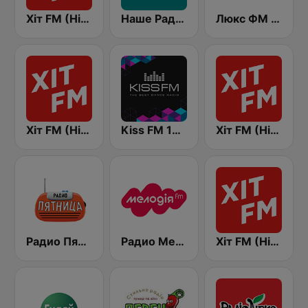
Хіт FM (Hit FM)
Наше Радио (Nashe Radio) 107.9
Люкс ФМ Україна - Lux FM Ukraine
Хіт FM (Hit FM) - Top
Kiss FM 106.5 (Кисc ФМ)
Хіт FM (Hit FM) - Best
Радио Пятница (Pyatnica)
Радио Мелодия (Radio Melodia)
Хіт FM (Hit FM) - Ukr