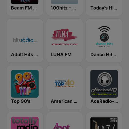
Beam FM - Adult Hits
100hitz - Top 40
Today's Hits Radio
Adult Hits - Hits Radio
LUNA FM
Dance Hits America
Top 90's
American Top 40
AceRadio-The Hitz Channel