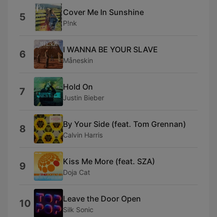
Cover Me In Sunshine
5
P!nk
I WANNA BE YOUR SLAVE
6
Måneskin
Hold On
7
Justin Bieber
By Your Side (feat. Tom Grennan)
8
Calvin Harris
Kiss Me More (feat. SZA)
9
Doja Cat
Leave the Door Open
10
Silk Sonic