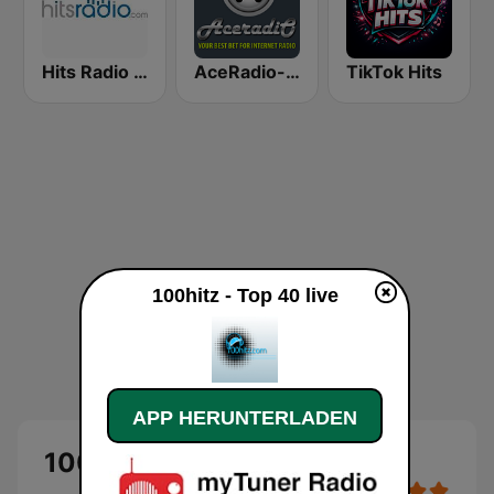
Hits Radio Hip Hop / RnB
AceRadio-The Hitz Channel
TikTok Hits
100hitz - Top 40 live
APP HERUNTERLADEN
100hitz - Top 40