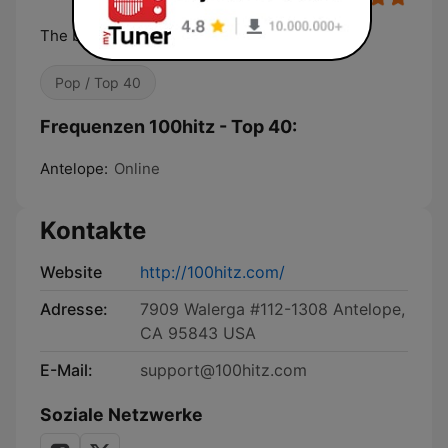
The best hitz of today…24/7!
Pop / Top 40
Frequenzen 100hitz - Top 40:
Antelope:
Online
Kontakte
Website
http://100hitz.com/
Adresse:
7909 Walerga #112-1308 Antelope,
CA 95843 USA
E-Mail:
support@100hitz.com
Soziale Netzwerke