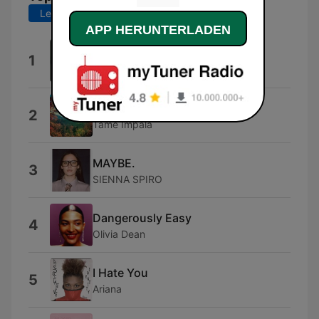
Letzte 7 Tage
Letzte 30 Tage
APP HERUNTERLADEN
Midnight Sun
1
Petter Larsson
Lucidity
2
Tame Impala
MAYBE.
3
SIENNA SPIRO
Dangerously Easy
4
Olivia Dean
I Hate You
5
Ariana