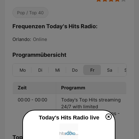
Pop / Top 40
Frequenzen Today's Hits Radio:
Orlando:
Online
Programmübersicht
Mo
Di
Mi
Do
Fr
Sa
So
Zeit
Programm
00:00 - 00:00
Today's Top Hits streaming
24/7 with limited
commercial interruptions -
Today's Hits Radio live
Hitsradio.com
Top-Songs