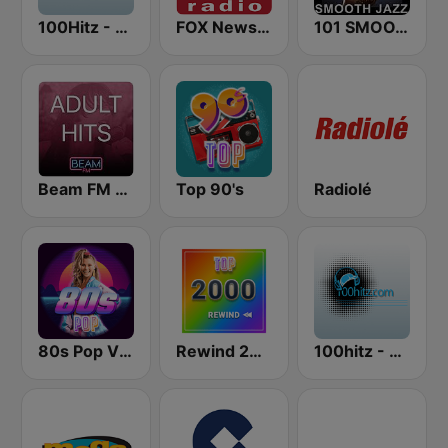
100Hitz - Hot Hitz
FOX News Radio
101 SMOOTH JAZZ
Beam FM - Adult Hits
Top 90's
Radiolé
80s Pop Vibes
Rewind 2000's
100hitz - Top 40