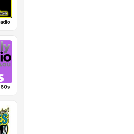
Radio
o 60s