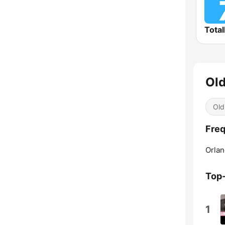
Total
Old
Old
Freq
Orlan
Top
1