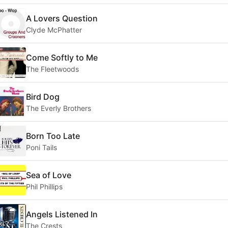
A Lovers Question
Clyde McPhatter
Come Softly to Me
The Fleetwoods
Bird Dog
The Everly Brothers
Born Too Late
Poni Tails
Sea of Love
Phil Phillips
Angels Listened In
The Crests