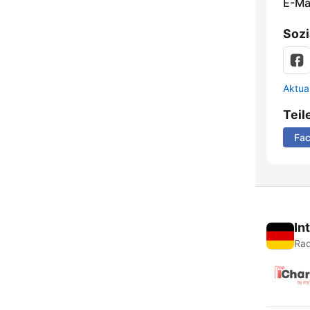
E-Mai
Sozi
Aktua
Teil
Fa
In
Rad