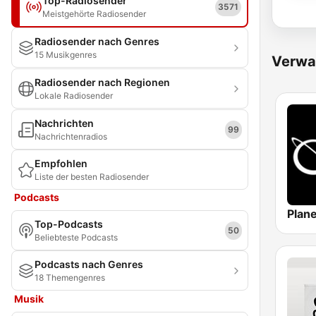
Top-Radiosender
3571
Meistgehörte Radiosender
Radiosender nach Genres
15 Musikgenres
Verwa
Radiosender nach Regionen
Lokale Radiosender
Nachrichten
99
Nachrichtenradios
Empfohlen
Liste der besten Radiosender
Podcasts
Top-Podcasts
50
Beliebteste Podcasts
Podcasts nach Genres
18 Themengenres
Musik