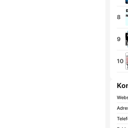
8
9
10
Ko
Webs
Adre
Telef