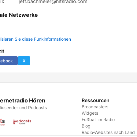
l:
jeff.bachmeier@hitsradio.com
ale Netzwerke
lisieren Sie diese Funkinformationen
en
cebook
X
ternetradio Hören
Ressourcen
Broadcasters
iosender und Podcasts
Widgets
Fußball im Radio
Blog
Radio-Websites nach Land