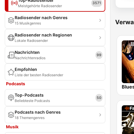
Top-Radiosender
3571
Meistgehörte Radiosender
Radiosender nach Genres
Verwa
15 Musikgenres
Radiosender nach Regionen
Lokale Radiosender
Nachrichten
99
Nachrichtenradios
Empfohlen
Liste der besten Radiosender
Podcasts
Blue
Top-Podcasts
50
Beliebteste Podcasts
Podcasts nach Genres
18 Themengenres
Musik