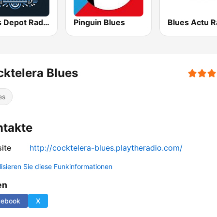
Blues Depot Radio
Pinguin Blues
Blues Actu R
ktelera Blues
es
ntakte
ite
http://cocktelera-blues.playtheradio.com/
lisieren Sie diese Funkinformationen
en
cebook
X