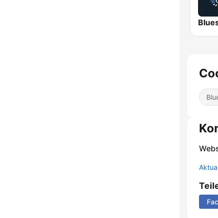
Coc
Blu
Ko
Webs
Aktua
Teil
Fa