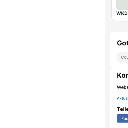
Got
Cou
Ko
Webs
Aktua
Teil
Fa