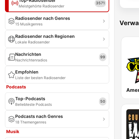
Top-Radiosender
3571
Meistgehörte Radiosender
Radiosender nach Genres
Verwa
15 Musikgenres
Radiosender nach Regionen
Lokale Radiosender
Nachrichten
99
Nachrichtenradios
Empfohlen
Liste der besten Radiosender
Podcasts
Top-Podcasts
50
Beliebteste Podcasts
Podcasts nach Genres
18 Themengenres
Musik