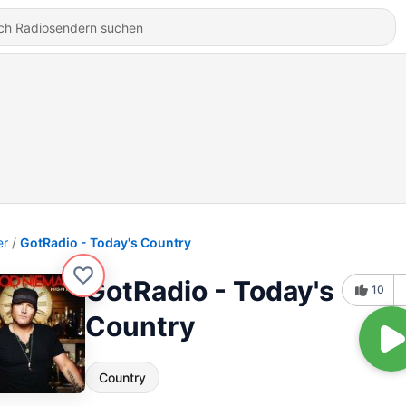
er
GotRadio - Today's Country
GotRadio - Today's
10
Country
Country