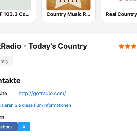
WKDF 103.3 Country
Country Music Radio - Country Mix
Real Countr
Radio - Today's Country
ntry
ntakte
ite
http://gotradio.com/
lisieren Sie diese Funkinformationen
en
cebook
X