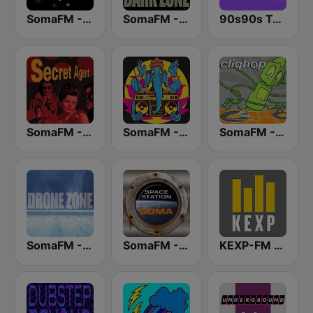
SomaFM - Beat Blender
SomaFM - The Dark Zone
90s90s Techno
SomaFM - Secret Agent
SomaFM - Suburbs of Goa
SomaFM - Cliqhop idm
SomaFM - Drone Zone
SomaFM - Space Station Soma
KEXP-FM 90.3