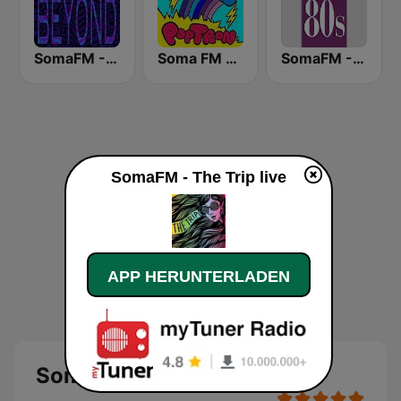
SomaFM - Dub Step Beyond (May damage speakers at high volume)
Soma FM - PopTron
SomaFM - Underground 80's
SomaFM - The Trip live
APP HERUNTERLADEN
SomaFM - The Trip