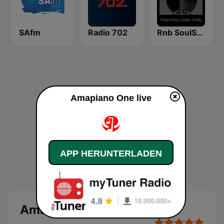
SAfm
Radio 702
Rnb SoulShack Radio
Amapiano One live
APP HERUNTERLADEN
Amapiano One