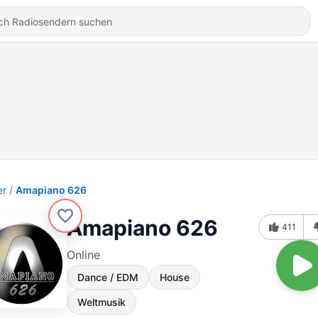
er
Amapiano 626
Amapiano 626
411
Online
Dance / EDM
House
Weltmusik