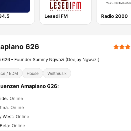
94.5
Lesedi FM
Radio 2000
apiano 626
li 626 - Founder Sammy Ngwazi (Deejay Ngwazi)
ce / EDM
House
Weltmusik
quenzen Amapiano 626:
ide:
Online
tina:
Online
y West:
Online
Bela:
Online