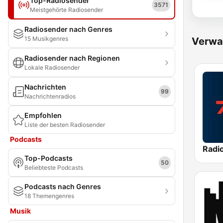
Top-Radiosender
3571
Meistgehörte Radiosender
Radiosender nach Genres
15 Musikgenres
Verwa
Radiosender nach Regionen
Lokale Radiosender
Nachrichten
99
Nachrichtenradios
Empfohlen
Liste der besten Radiosender
Podcasts
Radi
Top-Podcasts
50
Beliebteste Podcasts
Podcasts nach Genres
18 Themengenres
Musik