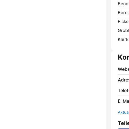
Benon
Berea
Ficks
Grobl
Klerk
Ko
Webs
Adre
Telef
E-Mai
Aktua
Teil