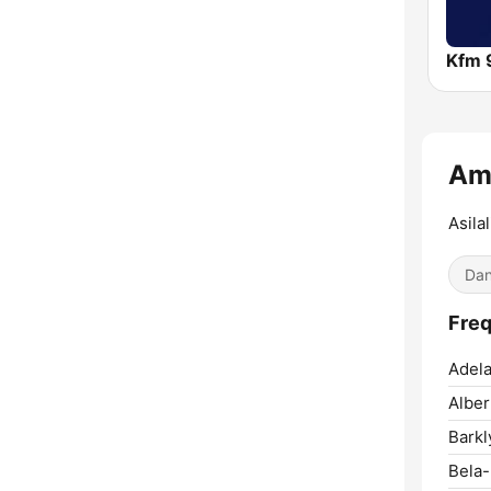
Kfm 
Am
Asila
Dan
Fre
Adela
Alber
Barkl
Bela-