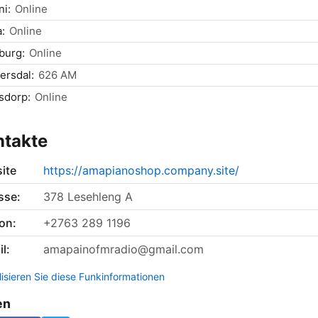
i:
Online
:
Online
burg:
Online
ersdal:
626 AM
sdorp:
Online
ntakte
ite
https://amapianoshop.company.site/
sse:
378 Lesehleng A
on:
+2763 289 1196
l:
amapainofmradio@gmail.com
lisieren Sie diese Funkinformationen
en