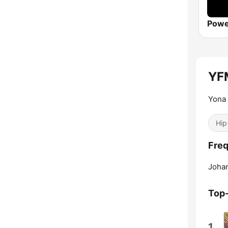
Powe
YF
Yona
Hip
Fre
Joha
Top
1