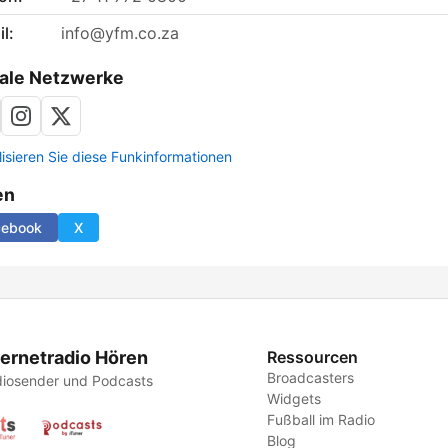
l:
info@yfm.co.za
ale Netzwerke
lisieren Sie diese Funkinformationen
en
cebook
X
ternetradio Hören
Ressourcen
Broadcasters
iosender und Podcasts
Widgets
Fußball im Radio
Blog