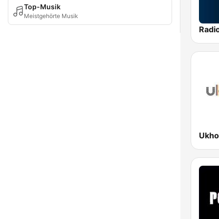
Top-Musik
Meistgehörte Musik
Radi
Ukho