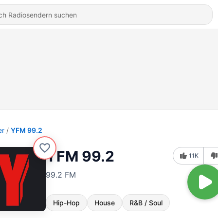
er
YFM 99.2
YFM 99.2
11K
99.2 FM
Hip-Hop
House
R&B / Soul