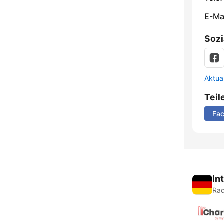
E-Mai
Sozi
Aktua
Teil
Fa
In
Rad