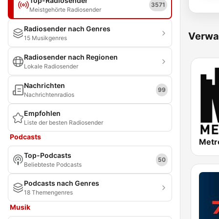
Top-Radiosender
3571
Meistgehörte Radiosender
Radiosender nach Genres
Verwa
15 Musikgenres
Radiosender nach Regionen
Lokale Radiosender
Nachrichten
99
Nachrichtenradios
Empfohlen
Liste der besten Radiosender
Podcasts
Metr
Top-Podcasts
50
Beliebteste Podcasts
Podcasts nach Genres
18 Themengenres
Musik