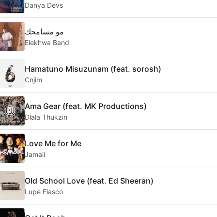
Danya Devs
مو مسامحك
Elekhwa Band
Hamatuno Misuzunam (feat. sorosh)
Cnjim
Ama Gear (feat. MK Productions)
Dlala Thukzin
Love Me for Me
Jamali
Old School Love (feat. Ed Sheeran)
Lupe Fiasco