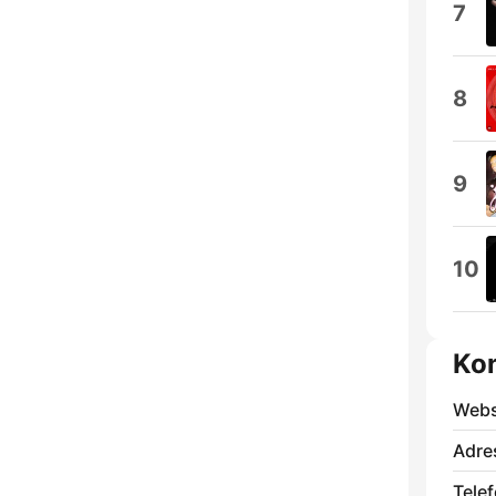
7
8
9
10
Ko
Webs
Adre
Telef