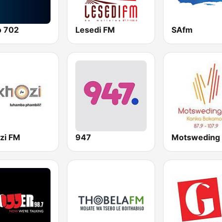
o 702
Lesedi FM
SAfm
zi FM
947
Motsweding