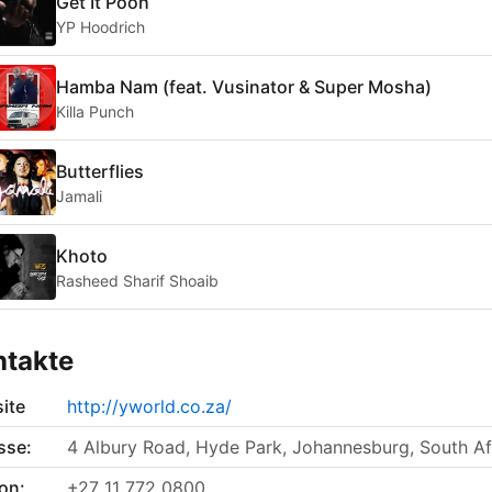
Get It Pooh
YP Hoodrich
Hamba Nam (feat. Vusinator & Super Mosha)
Killa Punch
Butterflies
Jamali
Khoto
Rasheed Sharif Shoaib
ntakte
ite
http://yworld.co.za/
sse:
4 Albury Road, Hyde Park, Johannesburg, South Af
on:
+27 11 772 0800