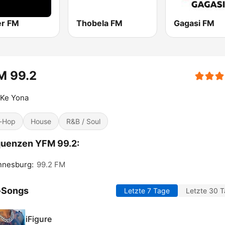
r FM
Thobela FM
Gagasi FM
M 99.2
 Ke Yona
-Hop
House
R&B / Soul
quenzen YFM 99.2:
nnesburg:
99.2 FM
-Songs
Letzte 7 Tage
Letzte 30 
iFigure