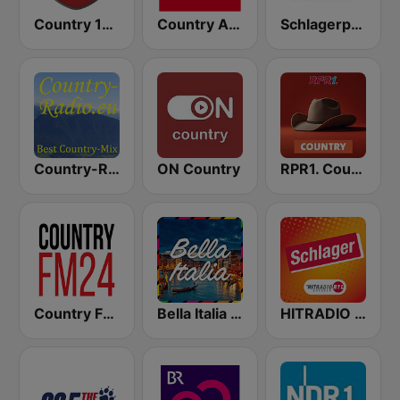
Country 108
Country Antenne
Schlagerparadies
Country-Radio
ON Country
RPR1. Country
Country FM24
Bella Italia - von 80er 90er OLDIE ANTENNE
HITRADIO RTL Schlager