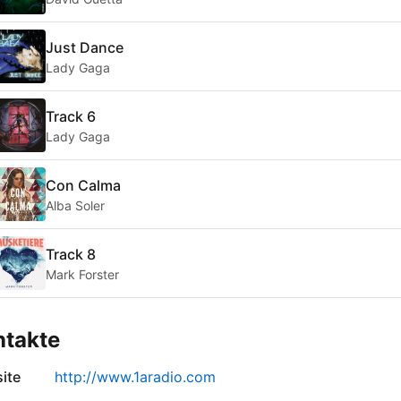
Just Dance
Lady Gaga
Track 6
Lady Gaga
Con Calma
Alba Soler
Track 8
Mark Forster
ntakte
ite
http://www.1aradio.com