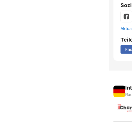
Sozi
Aktua
Teil
Fa
In
Rad