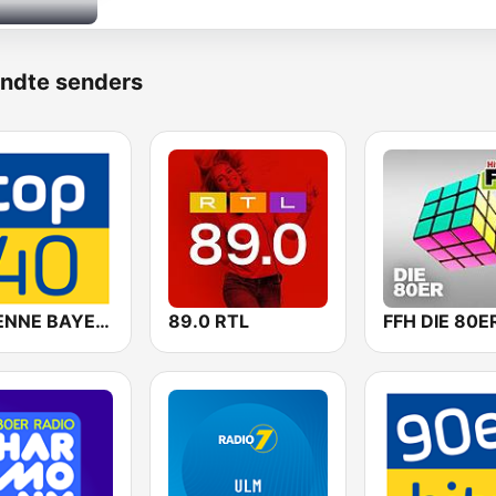
ndte senders
ANTENNE BAYERN Top 40
89.0 RTL
FFH DIE 80E