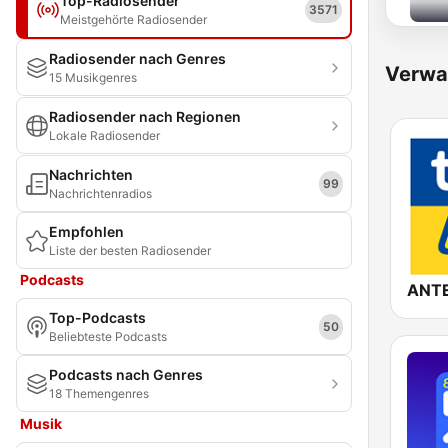
Top-Radiosender
3571
Meistgehörte Radiosender
Radiosender nach Genres
Verwa
15 Musikgenres
Radiosender nach Regionen
Lokale Radiosender
Nachrichten
99
Nachrichtenradios
Empfohlen
Liste der besten Radiosender
Podcasts
Top-Podcasts
50
Beliebteste Podcasts
Podcasts nach Genres
18 Themengenres
Musik