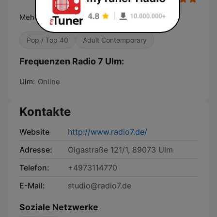
Mehr Musik. Mehr Abwechslung.
Pop / Top 40
Adult Contemporary
Frequenzen Radio 7 Ulm:
Ulm:
Online
Kontakte
Website
http://www.radio7.de/
Adresse:
Olgastraße 121/1, 89073 Ulm
Telefon:
+4973114770
E-Mail:
studio@radio7.de
Soziale Netzwerke