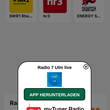
SWR1 Rheinland-Pfalz
hr3
ENERGY Stuttgart
Radio 7 Ulm live
APP HERUNTERLADEN
Radio 7 Ulm Live