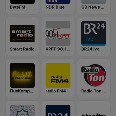
ByteFM
NDR Blue
GB News Radio
Smart Radio
KPFT 90.1 FM
BR24live
FluxKompensator
radio FM4
Radio Ton - Nachrichten