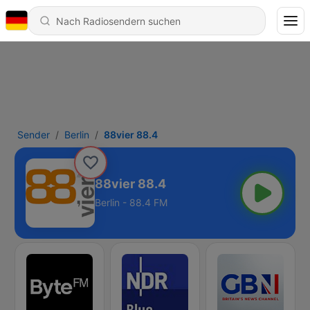
Sender
Berlin
88vier 88.4
88vier 88.4
Berlin - 88.4 FM