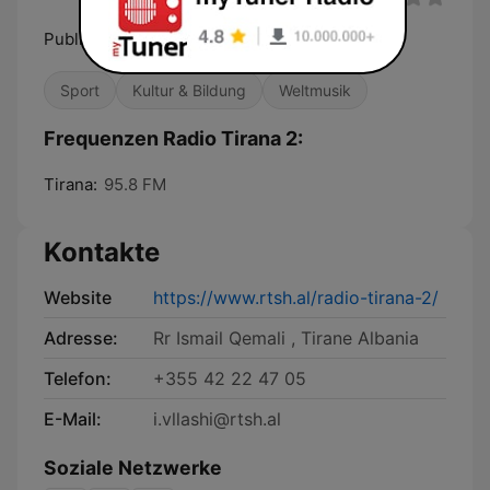
Public Radio
Sport
Kultur & Bildung
Weltmusik
Frequenzen Radio Tirana 2:
Tirana:
95.8 FM
Kontakte
Website
https://www.rtsh.al/radio-tirana-2/
Adresse:
Rr Ismail Qemali , Tirane Albania
Telefon:
+355 42 22 47 05
E-Mail:
i.vllashi@rtsh.al
Soziale Netzwerke