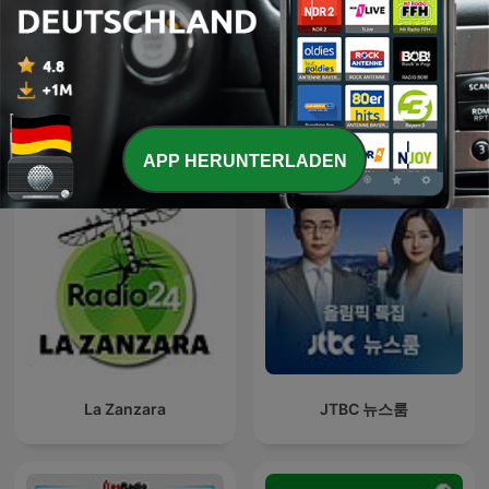
O É da Coisa
Ukraine: The Latest
APP HERUNTERLADEN
La Zanzara
JTBC 뉴스룸