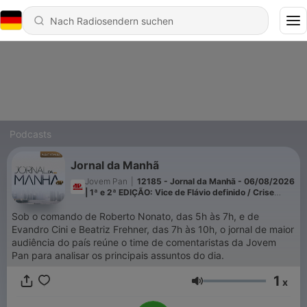
Podcasts
Jornal da Manhã
Jovem Pan
|
12185 - Jornal da Manhã - 06/08/2026
| 1ª e 2ª EDIÇÃO: Vice de Flávio definido / Crise
entre Argentina e Brasil / Eleições 2026 / Queda da
taxa Selic
Sob o comando de Roberto Nonato, das 5h às 7h, e de
Evandro Cini e Beatriz Frehner, das 7h às 10h, o jornal de maior
audiência do país reúne o time de comentaristas da Jovem
Pan para analisar os principais assuntos do dia.
1
x
Lautstärke