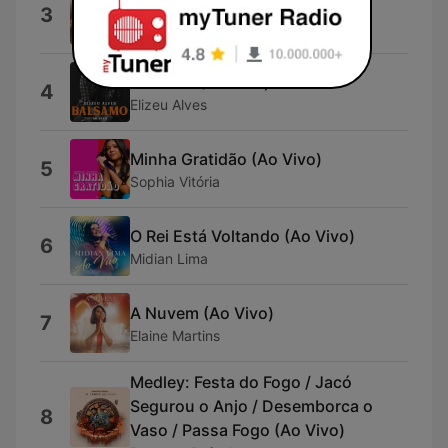
A Provação e o Altar
3
Samuel Miranda
Bálsamo (Ao Vivo)
4
Elizeu Alves
Minha Gratidão (Ao Vivo)
5
Sophia Vitória
O Rei Está Voltando (Ao Vivo)
6
Midian Lima
A Nuvem (Ao Vivo)
7
Elaine Martins
Medley: Festa do Fogo / Jacó
Segurou o Anjo / Desemborca o
8
Vaso / Passa Fogo (Ao Vivo)