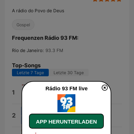
A rádio do Povo de Deus
Gospel
Frequenzen Rádio 93 FM:
Rio de Janeiro:
93.3 FM
Top-Songs
Letzte 7 Tage
Letzte 30 Tage
Rádio 93 FM live
Xmas Freedom
1
Reese William Szabo
Reflections
2
Moses Gomes
APP HERUNTERLADEN