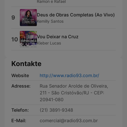
Ramon e Rafael
Deus de Obras Completas (Ao Vivo)
9
Kemilly Santos
Vou Deixar na Cruz
10
Kleber Lucas
Kontakte
Website
http://www.radio93.com.br/
Adresse:
Rua Senador Arolde de Oliveira,
211 - São Cristóvão/RJ - CEP:
20941-080
Telefon:
(21) 3891-9348
E-Mail:
comercial@radio93.com.br