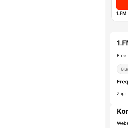
1.FM 
1.F
Free 
Blu
Freq
Zug:
Ko
Webs