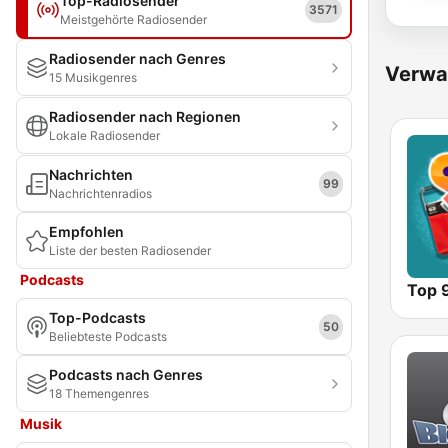
Top-Radiosender
3571
Meistgehörte Radiosender
Radiosender nach Genres
Verwa
15 Musikgenres
Radiosender nach Regionen
Lokale Radiosender
Nachrichten
99
Nachrichtenradios
Empfohlen
Liste der besten Radiosender
Podcasts
Top 
Top-Podcasts
50
Beliebteste Podcasts
Podcasts nach Genres
18 Themengenres
Musik