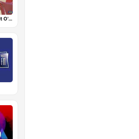
GotRadio - Bit O' Blues
M