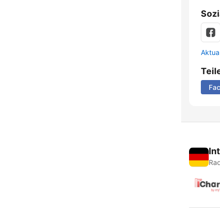
Sozi
Aktua
Teil
Fa
In
Rad