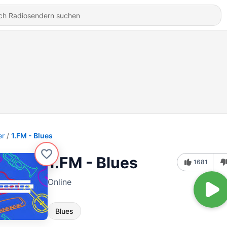
er
1.FM - Blues
1.FM - Blues
1681
Online
Blues