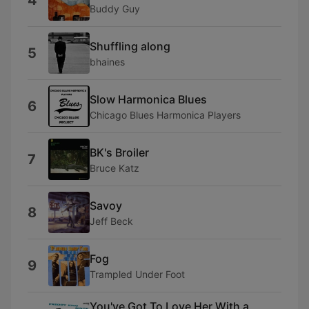
4
Buddy Guy
Shuffling along
5
bhaines
Slow Harmonica Blues
6
Chicago Blues Harmonica Players
BK's Broiler
7
Bruce Katz
Savoy
8
Jeff Beck
Fog
9
Trampled Under Foot
You've Got To Love Her With a