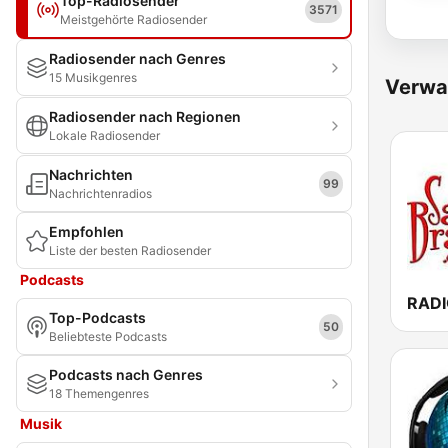
Top-Radiosender
3571
Meistgehörte Radiosender
Radiosender nach Genres
15 Musikgenres
Verwa
Radiosender nach Regionen
Lokale Radiosender
Nachrichten
99
Nachrichtenradios
Empfohlen
Liste der besten Radiosender
Podcasts
Top-Podcasts
50
Beliebteste Podcasts
Podcasts nach Genres
18 Themengenres
Musik