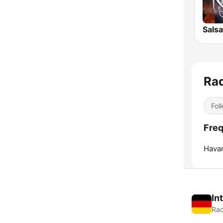
Salsa
Ra
Fol
Fre
Hava
In
Rad