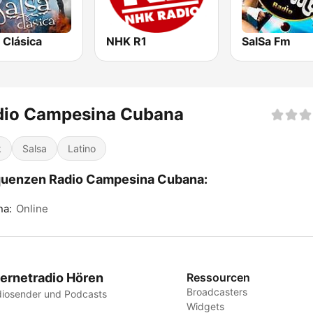
 Clásica
NHK R1
SalSa Fm
dio Campesina Cubana
k
Salsa
Latino
quenzen Radio Campesina Cubana:
na:
Online
ternetradio Hören
Ressourcen
Broadcasters
iosender und Podcasts
Widgets