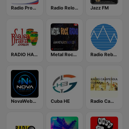
Radio Progreso 90.3 FM
Radio Reloj 950 AM
Jazz FM
RADIO HABANA SON CUBA
Metal Rock Radio
Radio Rebelde FM
NovaWebMix
Cuba HE
Radio Campesina Cubana