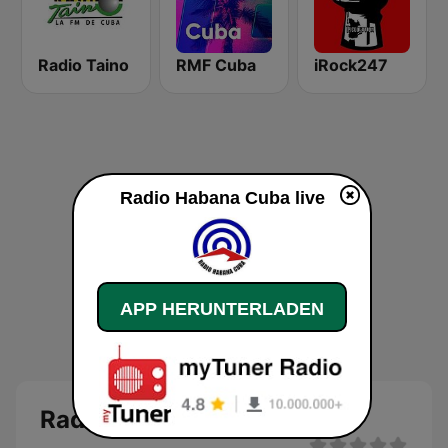
Radio Taino
RMF Cuba
iRock247
Radio Habana Cuba live
APP HERUNTERLADEN
Radio Habana Cuba