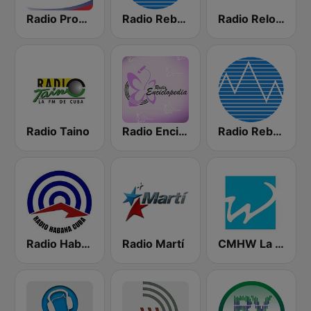
Radio Progreso 90.3 FM
Radio Rebelde FM
Radio Reloj 950 AM
Radio Taino
Radio Enciclopedia
Radio Rebelde AM
Radio Habana Cuba
Radio Martí
CMHW La Reina Radial del Centro