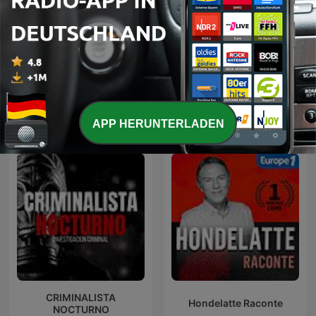
Kwentong Takipsilim
Pinoy Tagalog Horror
Forensic Files
Stories Podcast
APP HERUNTERLADEN
CRIMINALISTA
Hondelatte Raconte
NOCTURNO