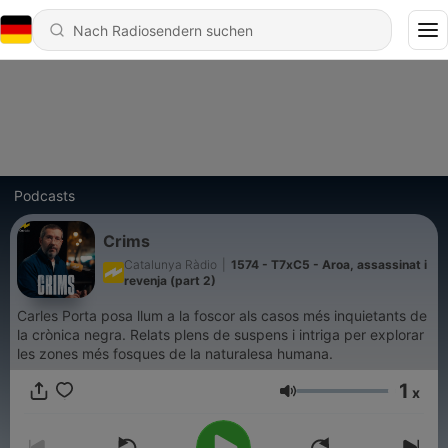
Podcasts
Crims
Catalunya Ràdio
|
1574 - T7xC5 - Aroa, assassinat i
revenja (part 2)
Carles Porta posa llum a la foscor als casos més inquietants de
la crònica negra. Relats plens de suspens i intriga per explorar
les zones més fosques de la naturalesa humana.
1
x
Lautstärke