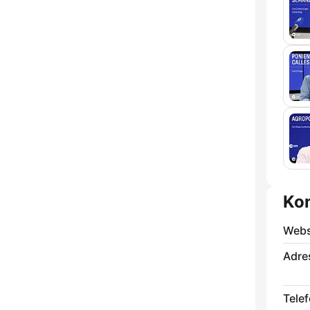
Ko
Webs
Adre
Telef