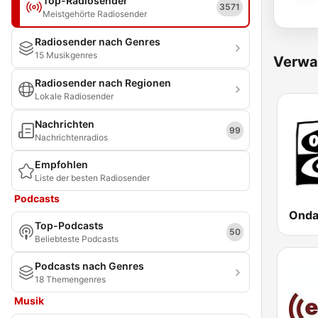
Top-Radiosender
3571
Meistgehörte Radiosender
Radiosender nach Genres
15 Musikgenres
Verwa
Radiosender nach Regionen
Lokale Radiosender
Nachrichten
99
Nachrichtenradios
Empfohlen
Liste der besten Radiosender
Podcasts
Top-Podcasts
50
Beliebteste Podcasts
Podcasts nach Genres
18 Themengenres
Musik