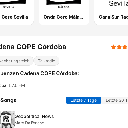
Cero Sevilla
Onda Cero Málaga
dena COPE Córdoba
echslungsreich
Talkradio
quenzen Cadena COPE Córdoba:
oba:
87.6 FM
-Songs
Letzte 7 Tage
Letzte 30 
Geopolitical News
Marc Dall'Anese