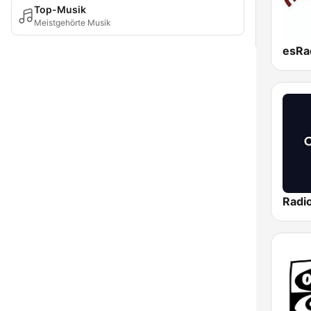
Top-Musik
Meistgehörte Musik
esRad