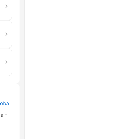
doba
a -