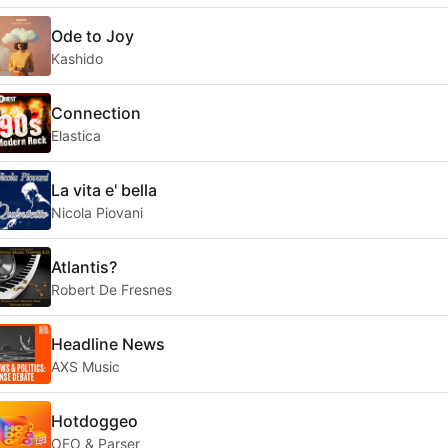
Ode to Joy
Kashido
Connection
Elastica
La vita e' bella
Nicola Piovani
Atlantis?
Robert De Fresnes
Headline News
AXS Music
Hotdoggeo
OEO & Parser