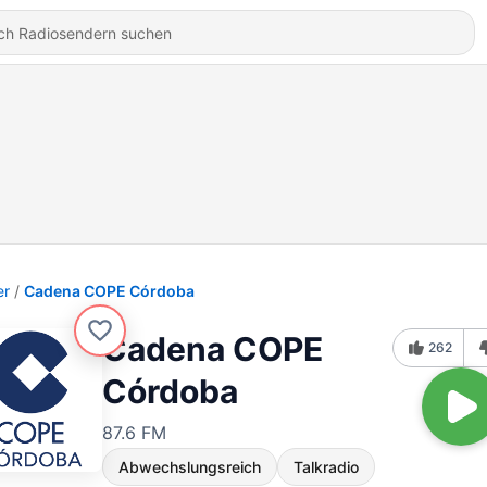
er
Cadena COPE Córdoba
Cadena COPE
262
Córdoba
87.6 FM
Abwechslungsreich
Talkradio