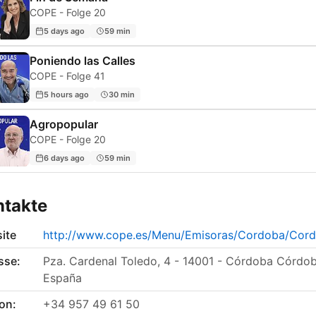
COPE - Folge 20
5 days ago
59 min
Poniendo las Calles
COPE - Folge 41
5 hours ago
30 min
Agropopular
COPE - Folge 20
6 days ago
59 min
ntakte
ite
http://www.cope.es/Menu/Emisoras/Cordoba/Cor
sse:
Pza. Cardenal Toledo, 4 - 14001 - Córdoba Córdob
España
on:
+34 957 49 61 50