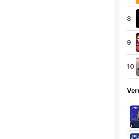
8
9
10
Ver