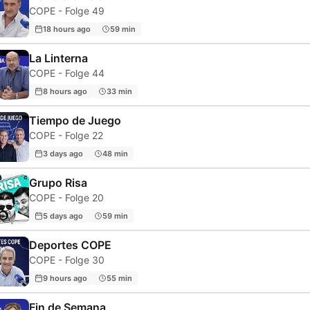
COPE - Folge 49
18 hours ago
59 min
La Linterna
COPE - Folge 44
8 hours ago
33 min
Tiempo de Juego
COPE - Folge 22
3 days ago
48 min
Grupo Risa
COPE - Folge 20
5 days ago
59 min
Deportes COPE
COPE - Folge 30
9 hours ago
55 min
Fin de Semana