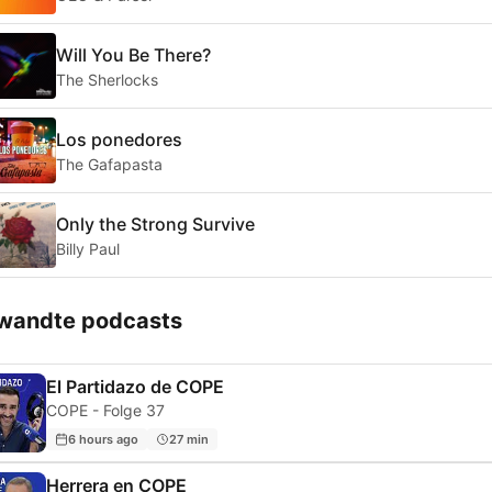
Will You Be There?
The Sherlocks
Los ponedores
The Gafapasta
Only the Strong Survive
Billy Paul
wandte podcasts
El Partidazo de COPE
COPE - Folge 37
6 hours ago
27 min
Herrera en COPE