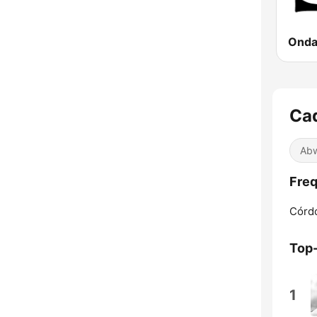
Onda 
Ca
Abw
Fre
Córd
Top
1