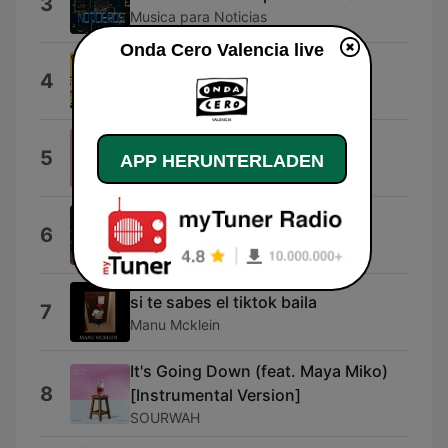
3
Musica para Noticias
Onda Cero Valencia live
Unity
4
Marc Antoine
Tu n'aimes que moi
5
APP HERUNTERLADEN
Vincent Perrot
Carina
6
James Hunter
si te sabes el tiktok baila
7
Manu Mcklein
It's Going Down (feat. Maya Miko)
8
[Instrumental Version]
SOURWAH