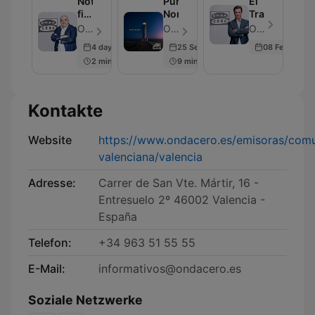
Noticias
Punta
El
fin
Norte
Transistor
de
OndaCero - Folge 297
OndaCero - Folge 300
OndaCero - Folge 300
semana
4 days ago
25 Sep 2025
08 Feb 2024
2 min
9 min
Kontakte
Website
https://www.ondacero.es/emisoras/com
valenciana/valencia
Adresse:
Carrer de San Vte. Mártir, 16 -
Entresuelo 2º 46002 Valencia -
España
Telefon:
+34 963 51 55 55
E-Mail:
informativos@ondacero.es
Soziale Netzwerke