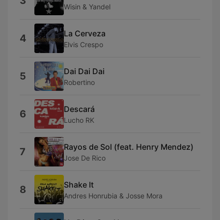
3
Wisin & Yandel
La Cerveza
4
Elvis Crespo
Dai Dai Dai
5
Robertino
Descará
6
Lucho RK
Rayos de Sol (feat. Henry Mendez)
7
Jose De Rico
Shake It
8
Andres Honrubia & Josse Mora