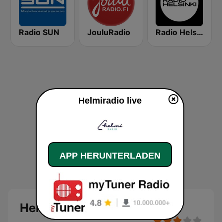
Radio SUN
JouluRadio
Radio Helsinki
Helmiradio live
APP HERUNTERLADEN
Helmiradio