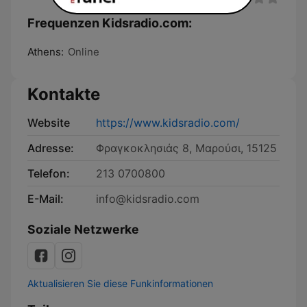
Frequenzen Kidsradio.com:
Athens:
Online
Kontakte
Website
https://www.kidsradio.com/
Adresse:
Φραγκοκλησιάς 8, Μαρούσι, 15125
Telefon:
213 0700800
E-Mail:
info@kidsradio.com
Soziale Netzwerke
Aktualisieren Sie diese Funkinformationen