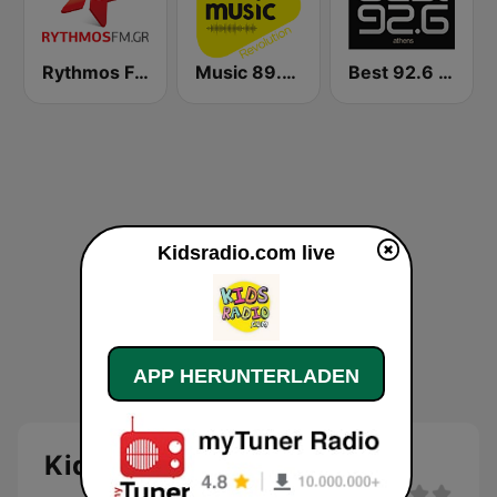
Rythmos FM - Ρυθμος 94.9
Music 89.2 FM
Best 92.6 FM
Kidsradio.com live
APP HERUNTERLADEN
Kidsradio.com