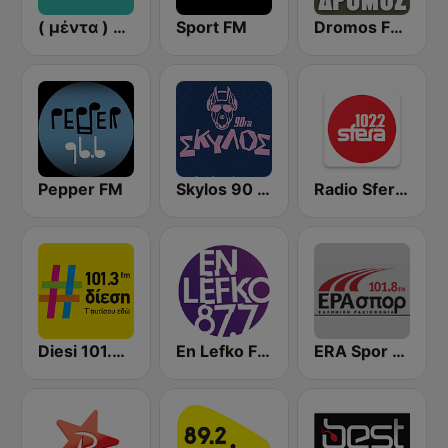
( μέντα ) Menta 88 FM
Sport FM
Dromos FM - ΔΡΟΜΟΣ 89.8
Pepper FM
Skylos 90 FM
Radio Sfera 102.2 FM
Diesi 101.3 FM
En Lefko FM (εν λευκω)
ERA Spor - ΕΡΑΣΠΟΡ