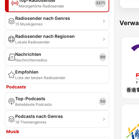
Top-Radiosender
3571
Meistgehörte Radiosender
Radiosender nach Genres
Verwa
15 Musikgenres
Radiosender nach Regionen
Lokale Radiosender
Nachrichten
99
Nachrichtenradios
Empfohlen
Liste der besten Radiosender
Podcasts
Top-Podcasts
50
Beliebteste Podcasts
Podcasts nach Genres
18 Themengenres
Musik