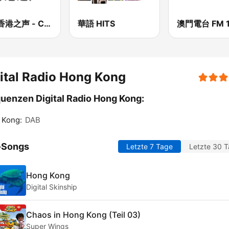
CNR香港之声 - CNR Voice of Hong Kong
華語 HITS
澳門電台 FM 1
ital Radio Hong Kong
uenzen Digital Radio Hong Kong:
 Kong:
DAB
-Songs
Letzte 7 Tage
Letzte 30 
Hong Kong
Digital Skinship
Chaos in Hong Kong (Teil 03)
Super Wings