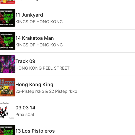
11 Junkyard
KINGS OF HONG KONG
14 Krakatoa Man
KINGS OF HONG KONG
Track 09
HONG KONG PEEL STREET
Hong Kong King
22-Pistepirkko & 22 Pistepirkko
03 03 14
PraxisCat
13 Los Pistoleros