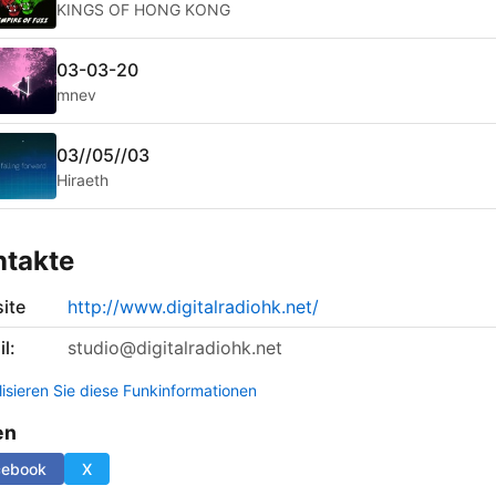
KINGS OF HONG KONG
03-03-20
mnev
03//05//03
Hiraeth
ntakte
ite
http://www.digitalradiohk.net/
l:
studio@digitalradiohk.net
lisieren Sie diese Funkinformationen
en
cebook
X