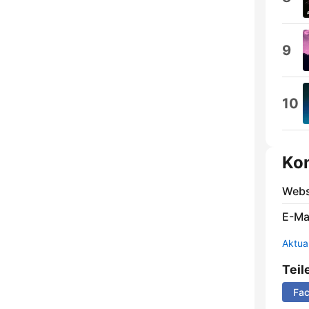
9
10
Ko
Webs
E-Mai
Aktua
Teil
Fa