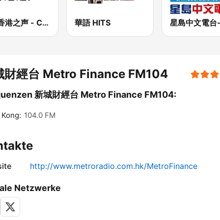
CNR香港之声 - CNR Voice of Hong Kong
華語 HITS
財經台 Metro Finance FM104
quenzen 新城財經台 Metro Finance FM104:
 Kong:
104.0 FM
ntakte
ite
http://www.metroradio.com.hk/MetroFinance
ale Netzwerke