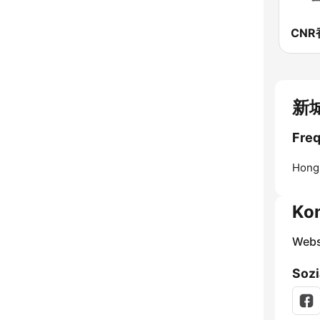
新城
Fre
Hong
Ko
Webs
Sozi