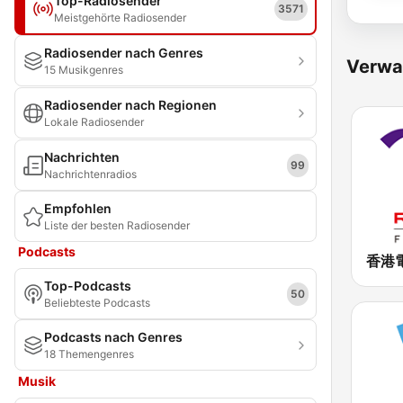
Top-Radiosender
3571
Meistgehörte Radiosender
Radiosender nach Genres
Verwa
15 Musikgenres
Radiosender nach Regionen
Lokale Radiosender
Nachrichten
99
Nachrichtenradios
Empfohlen
Liste der besten Radiosender
Podcasts
Top-Podcasts
50
Beliebteste Podcasts
Podcasts nach Genres
18 Themengenres
Musik