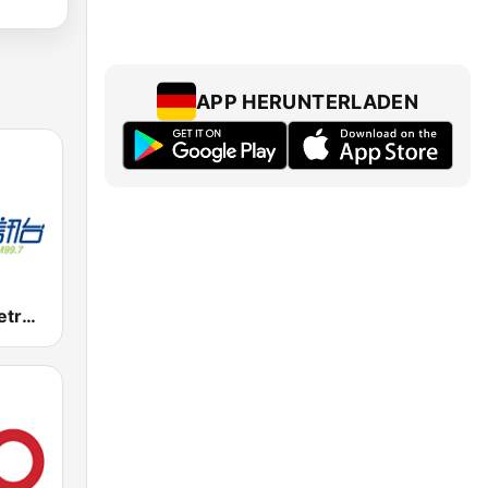
APP HERUNTERLADEN
新城知訊台 MetroInfo FM99.7