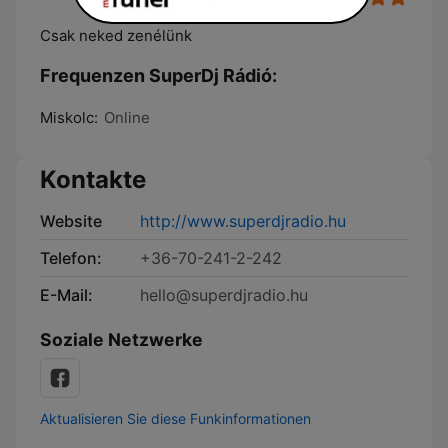
Csak neked zenélünk
Frequenzen SuperDj Rádió:
Miskolc:
Online
Kontakte
Website
http://www.superdjradio.hu
Telefon:
+36-70-241-2-242
E-Mail:
hello@superdjradio.hu
Soziale Netzwerke
Aktualisieren Sie diese Funkinformationen