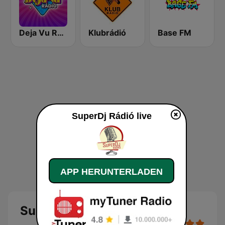
Deja Vu Rádió
Klubrádió
Base FM
SuperDj Rádió live
APP HERUNTERLADEN
SuperDj Rádió