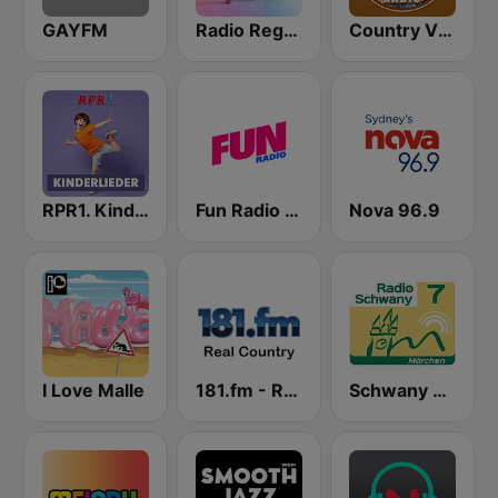
GAYFM
Radio Regenbogen - Kinderlieder
Country Vibes
RPR1. Kinderlieder
Fun Radio FRANCE
Nova 96.9
I Love Malle
181.fm - Real Country
Schwany 7 Märchen & Kinderradio