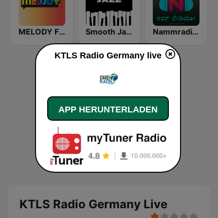
MELODY FM
Smooth Jazz - Groov
Nammradio.com USA
KTLS Radio Germany live
APP HERUNTERLADEN
KTLS Radio Germany Live