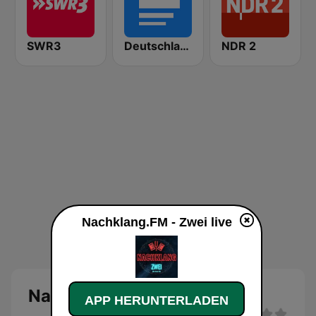
SWR3
Deutschlandfunk
NDR 2
Nachklang.FM - Zwei live
Nachklang.FM - Zwei Live
APP HERUNTERLADEN