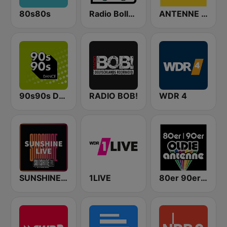
80s80s
Radio Bollerwagen
ANTENNE BAYERN
90s90s Dance
RADIO BOB!
WDR 4
SUNSHINE LIVE
1LIVE
80er 90er OLDIE ANTENNE