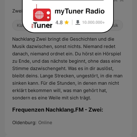
Zwei. Stille. Tiefe.
Klassisch
Adult Contemporary
Kindermusik
Nachklang Zwei bringt die Geschichten und die
Musik dazwischen, sonst nichts. Niemand redet
danach, niemand ordnet ein. Du hörst ein Hörspiel
zu Ende, und das nächste beginnt, ohne dass eine
Stimme dazwischengeht. Was es in dir auslöst,
bleibt deins. Lange Strecken, ungestört, in die man
sinken kann. Für die Stunden, in denen man nicht
erklärt bekommen will, was man gehört hat,
sondern es eine Weile mit sich trägt.
Frequenzen Nachklang.FM - Zwei:
Oldenburg:
Online