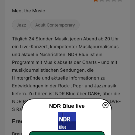
Meet the Music
Jazz
Adult Contemporary
Täglich 24 Stunden Musik, jeden Abend ab 20 Uhr
ein Live-Konzert, kompetenter Musikjournalismus
und aktuelle Nachrichten: NDR Blue ist ein
Programm mit Musik abseits der Charts - und mit
musikjournalistischen Sendungen, die
Hintergründe und aktuelle Informationen zu
Entwicklungen in der Rock-, Pop- und Jazzmusik
liefern. Zu hören ist NDR Blue über DAB+, über die
NDR Radio App, im Internet auf ndr.de und im DVB-
NDR Blue live
S Radio.
Frequenzen NDR Blue:
Braunschweig:
DAB+