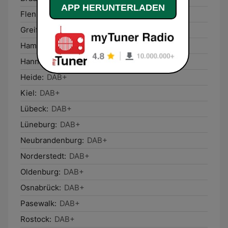
APP HERUNTERLADEN
Flensburg:
DAB+
Greifswald:
DAB+
Hamburg:
DAB+
Hannover:
DAB+
Heide:
DAB+
Kiel:
DAB+
Lübeck:
DAB+
Lüneburg:
DAB+
Neubrandenburg:
DAB+
Norderstedt:
DAB+
Oldenburg:
DAB+
Osnabrück:
DAB+
Pasewalk:
DAB+
Rostock:
DAB+