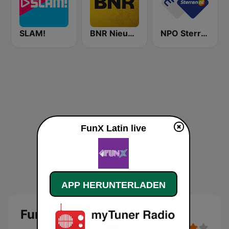
SLAM!
BNR Nieuwsradio
NPO Sterren
FunX Latin live
APP HERUNTERLADEN
FunX Latin