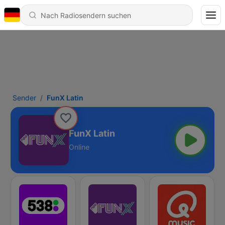
Sender
FunX Latin
FunX Latin
Online