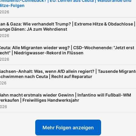
Zivildienst-Comeback? | EU: Lehren aus Ceuta | Waldbrände und
Hitze-Folgen
0630@wdr.de. Oder schic
 2026
uns eine (Sprach-)Nachrich
0151 15071635.
ran & Gaza: Wie verhandelt Trump? | Extreme Hitze & Obdachlose |
unge Dänen: JA zum Wehrdienst
 2026
Ceuta: Alle Migranten wieder weg? | CSD-Wochenende: "Jetzt erst
recht" | Niedrigwasser-Rekord in Flüssen
 2026
Sachsen-Anhalt: Was, wenn AfD allein regiert? | Tausende Migran
schwimmen nach Ceuta | Recht auf Reparatur
2026
Bahn macht erstmals wieder Gewinn | Infantino will Fußball-WM
verkaufen | Freiwilliges Handwerksjahr
2026
Mehr Folgen anzeigen