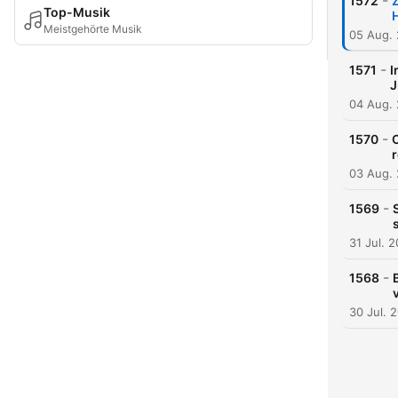
-
1572
Top-Musik
Meistgehörte Musik
05 Aug.
-
1571
I
J
04 Aug.
-
1570
03 Aug.
-
1569
31 Jul. 
-
1568
30 Jul. 