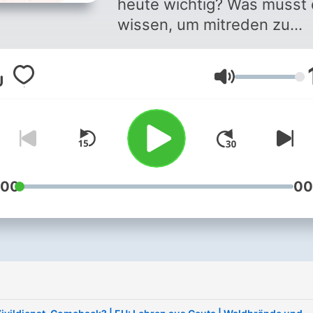
heute wichtig? Was musst
wissen, um mitreden zu
können? Wir haben die
Themen des Tages im Blic
Lautstärke
und stehen ziemlich früh au
um sie dir zum Frühstück, 
Bad oder auf dem Weg zur
Arbeit zu servieren. Kompa
um die 20 Minuten. Um 06
Uhr sortieren dir Caro, Mat
:00
00
Lisa, Robert, Minh Thu, Flo
oder Jan den Tag. Sie erkl
und diskutieren, damit du
danach weißt, was heute l
ist. Du willst uns was sage
Schreib eine Mail an