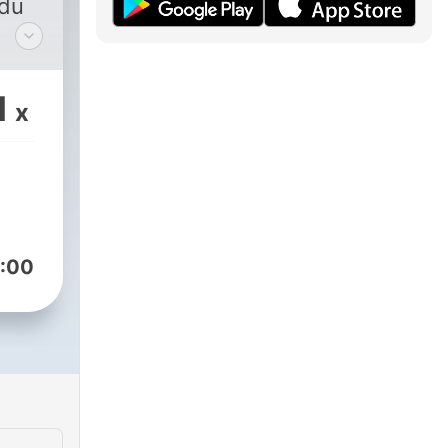
 du
k
1
x
f,
im
kt in
:30
this,
:00
ären
os
n?