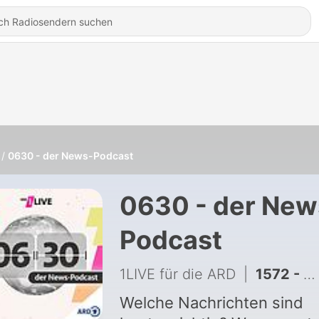
0630 - der News-Podcast
0630 - der New
Podcast
1LIVE für die ARD
|
1572 - Zivildienst-Comeback? | EU: Lehren aus Ceuta | Waldbrände und Hitze-Folgen
Welche Nachrichten sind