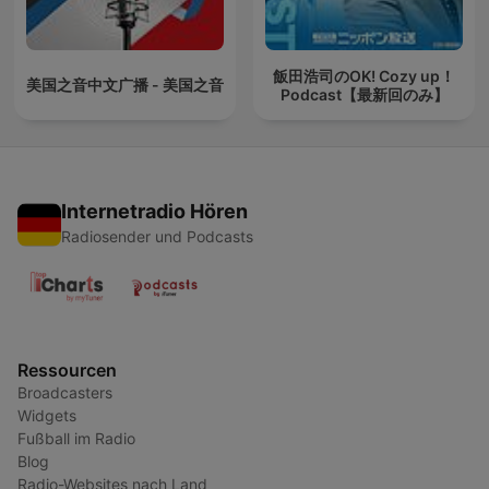
飯田浩司のOK! Cozy up！
美国之音中文广播 - 美国之音
Podcast【最新回のみ】
Internetradio Hören
Radiosender und Podcasts
Ressourcen
Broadcasters
Widgets
Fußball im Radio
Blog
Radio-Websites nach Land