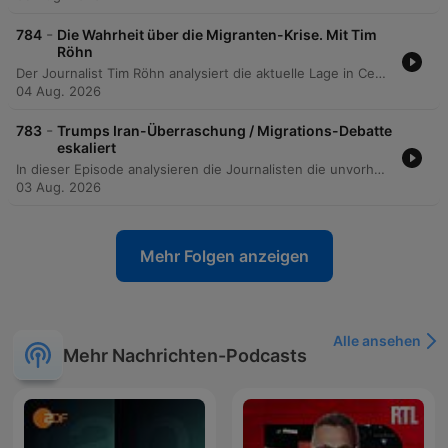
-
784
Die Wahrheit über die Migranten-Krise. Mit Tim
Röhn
Der Journalist Tim Röhn analysiert die aktuelle Lage in Ceuta nach dem Massenansturm und beleuchtet die Diskrepanz zwischen offiziellen Regierungsangaben und der Realität vor Ort. Dabei werden die Schwierigkeiten bei der Identifizierung von Minderjährigen sowie die politische Instrumentalisierung der Krise thematisiert. Darüber hinaus wird die Vertrauenskrise der spanischen Regierung unter Pedro Sánchez sowie die Nutzung von Migration als politisches Druckmittel durch Marokko diskutiert. Die Episode beleuchtet zudem die wirtschaftliche Bedeutung der Zuwanderung für den spanischen Arbeitsmarkt und die tiefe gesellschaftliche Spaltung Spaniens durch den Aufstieg rechtspopulistischer Kräfte.
04 Aug. 2026
-
783
Trumps Iran-Überraschung / Migrations-Debatte
eskaliert
In dieser Episode analysieren die Journalisten die unvorhersehbare Außenpolitik von Donald Trump, insbesondere im Hinblick auf die geopolitische Instabilität zwischen dem Iran und Israel sowie die Auswirkungen auf die militärische Abschreckung. Zudem wird die Migrationskrise in Ceuta thematisiert, wobei die schnelle Politisierung durch Verschwörungstheorien und die mediale Dynamik im Fokus stehen. Darüber hinaus beleuchtet der Podcast die politische Instabilität bei der deutschen Rentenreform. Es wird untersucht, wie parteiinterne Differenzen und Wahlkampfinteressen in Ostdeutschland den Kurs von CDU und SPD bei der Debatte um die Rente mit 63 gefährden.
03 Aug. 2026
Mehr Folgen anzeigen
Alle ansehen
Mehr Nachrichten-Podcasts