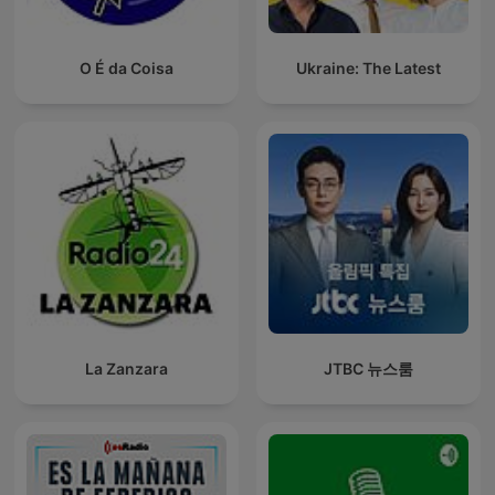
O É da Coisa
Ukraine: The Latest
La Zanzara
JTBC 뉴스룸