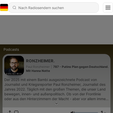
Podcasts
RONZHEIMER.
Paul Ronzheimer
|
787 - Putins Plan gegen Deutschland.
Mit Hanna Notte
Der 2025 mit einem Bambi ausgezeichnete Podcast von
Journalist und Kriegsreporter Paul Ronzheimer, Journalist des
Jahres 2022. Täglich mit den großen Themen, die unser Land
bewegen, innen- und außenpolitisch. Ob von der Frontlinie
oder aus den Hinterzimmern der Macht - aber vor allem immer
ganz nah dran. Paul gibt Euch Einblicke in die wichtigsten
Ereignisse der Welt, egal ob Ukraine, Israel, der US-Wahlkampf
1