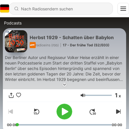
Podcasts
Herbst 1929 - Schatten über Babylon
radioeins (rbb)
|
17 - Der frühe Tod (S2/E03)
Der Berliner Autor und Regisseur Volker Heise erzählt in einer
neuen Podcastserie zum Start der dritten Staffel von „Babylon
Berlin“ über sechs Episoden hintergründig und spannend von
den letzten goldenen Tagen der 20 Jahre: Die Zeit, bevor der
Winter einbricht. Im Herbst 1929 begegnen und beeinflussen
sich zwei Lebensläufe, die unterschiedlicher nicht sein können:
die Lebensläufe von Alfred Hugenberg, Verleger und völkischer
1
x
Politiker, und von Marlene Dietrich, Schauspielerin und
Lautstärke
kommender Weltstar. Der eine Lebenslauf führt in das Dritte
Reich, der andere führt nach Hollywood. Im Herbst 1929
verweben sie sich eng ineinander, während die Republik von
politischen Verwerfungen geschüttelt wird. Die Gesellschaft ist
polarisiert, eine Wirtschaftskrise droht.
00:00
00:00