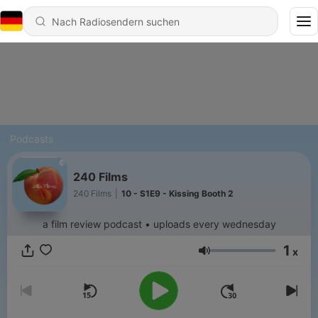
Podcasts
240 Films
240 Films
|
10 - S1E9 - Kissing Booth 2
a film review podcast • uploads every wednesday
1
x
Lautstärke