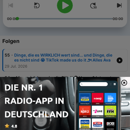
00:00
00:00
Folgen
-
55
Dinge, die es WIRKLICH wert sind... und Dinge, die
es nicht sind 😭 TikTok made us do it ౨ৎ Alles Ava
29 Jul. 2026
-
54
„Mama, ich brauche die Pille!“ 😳 Vapen & Internet-
Treffen 🤫 Was ihr eure Mom nie fragen würdet ౨ৎ
Alles Ava der Podcast
22 Jul. 2026
-
53
Body Count, Rauchen, Lesbisch sein? 🤫 Dinge,
die ihr euch nicht traut eure Mom zu fragen!
15 Jul. 2026
-
52
1. Mal, 1. Kuss, Periode, Freund übernachten 🤫