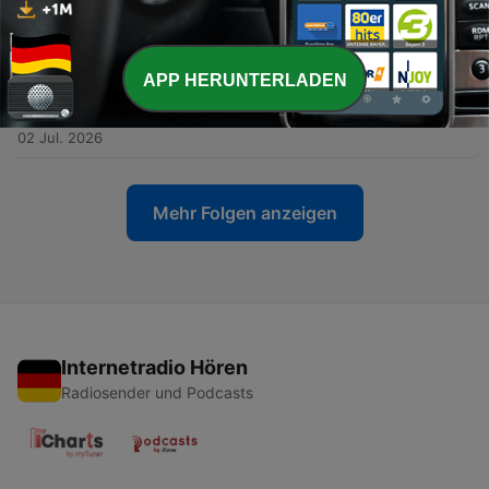
Dinge, die ihr euch nicht traut eure Mom zu
fragen! ౨ৎ Alles Ava - der Podcast
08 Jul. 2026
APP HERUNTERLADEN
-
51
ich brauche wieder HILFE!! Stellt uns Fragen, die
ihr euch nicht traut, eure Mutter/Eltern zu fragen!!
02 Jul. 2026
Mehr Folgen anzeigen
Internetradio Hören
Radiosender und Podcasts