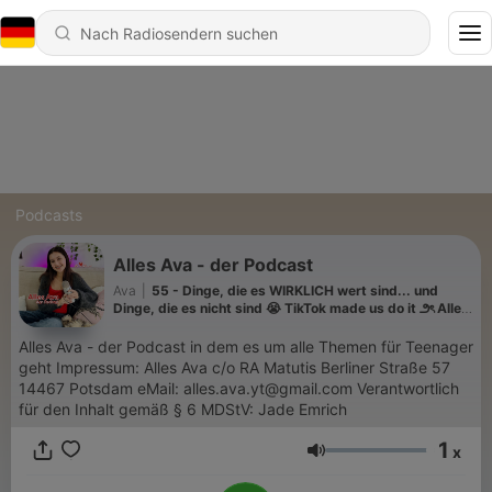
Podcasts
Alles Ava - der Podcast
Ava
|
55 - Dinge, die es WIRKLICH wert sind... und
Dinge, die es nicht sind 😭 TikTok made us do it ౨ৎ Alles
Ava
Alles Ava - der Podcast in dem es um alle Themen für Teenager
geht Impressum: Alles Ava c/o RA Matutis Berliner Straße 57
14467 Potsdam eMail: alles.ava.yt@gmail.com Verantwortlich
für den Inhalt gemäß § 6 MDStV: Jade Emrich
1
x
Lautstärke