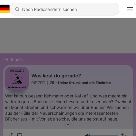
Podcasts
Was liest du gerade?
DIE ZEIT
|
75 - Heinz Strunk und die Ehekrise
Wer ist nun besser: Kehlmann oder Kafka? Und was macht ein
wirklich gutes Buch mit seinen Lesern und Leserinnen? Zweimal
im Monat streiten und schwärmen wir über Bücher. Wir suchen
aus der Fülle der Neuerscheinungen die interessantesten
Bücher aus – mit Vorliebe solche, die uns selbst auf neue
Gedanken gebracht haben. Es geht um neu erschienene
Romane und Sachbücher und literarische Klassiker, die
1