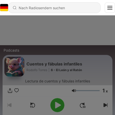
Podcasts
Cuentos y fábulas infantiles
Rodolfo Torres
|
6 - El León y el Ratón
Lectura de cuentos y fábulas infantiles
1
x
Lautstärke