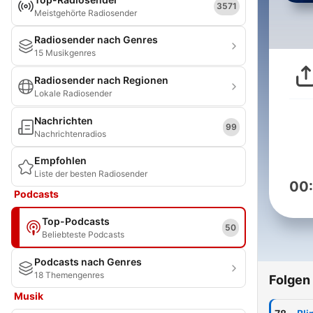
3571
Meistgehörte Radiosender
Radiosender nach Genres
15 Musikgenres
Radiosender nach Regionen
Lokale Radiosender
Nachrichten
99
Nachrichtenradios
Empfohlen
Liste der besten Radiosender
00
Podcasts
Top-Podcasts
50
Beliebteste Podcasts
Podcasts nach Genres
18 Themengenres
Folgen
Musik