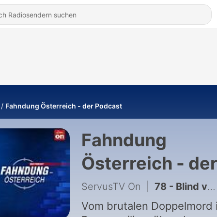
Fahndung Österreich - der Podcast
Fahndung
Österreich - de
Podcast
ServusTV On
|
78 - Blind vor Liebe – Die Online-Betrugsmasche „Love Scam“ am Beispiel Gottfried Würcher
Vom brutalen Doppelmord 