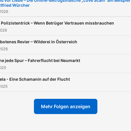
nd vor Liebe – Die Online-Betrugsmasche „Love Scam“ am Beispiel
tfried Würcher
 2026
 Polizistentrick – Wenn Betrüger Vertrauen missbrauchen
2026
botenes Revier – Wilderei in Österreich
2026
e jede Spur – Fahrerflucht bei Neumarkt
2025
la - Eine Schamanin auf der Flucht
2025
Mehr Folgen anzeigen