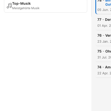
-
78
Bli
Top-Musik
Got
Meistgehörte Musik
05 Jun.
-
77
Der
01 Apr. 
-
76
Ver
23 Jan. 
-
75
Ohn
31 Jul. 
-
74
Ame
22 Apr. 