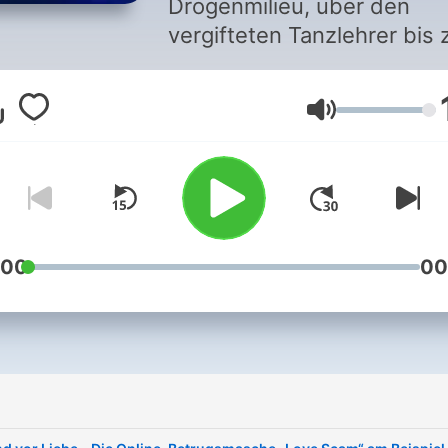
Drogenmilieu, über den
vergifteten Tanzlehrer bis
perfiden Liebesbetrug.
„Fahndung Österreich – de
Lautstärke
Podcast“ beschäftigt sich 
ungeklärten Kriminalfällen 
Österreich! Die Moderator
Hans-Martin Paar und Flor
Lettner sprechen mit den
Ermittlern, die versuchen, 
:00
00
Täter zu überführen. Aber
auch Angehörige,
Gerichtsmediziner und
Kriminalpsychologen helfe
uns zu verstehen, wie die
unbekannten Täter ticken.