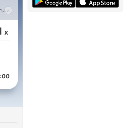
 zum
r
1
x
mit
aus
en
ian
die
:00
n