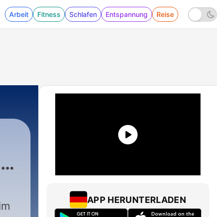
Arbeit
Fitness
Schlafen
Entspannung
Reise
r
APP HERUNTERLADEN
im