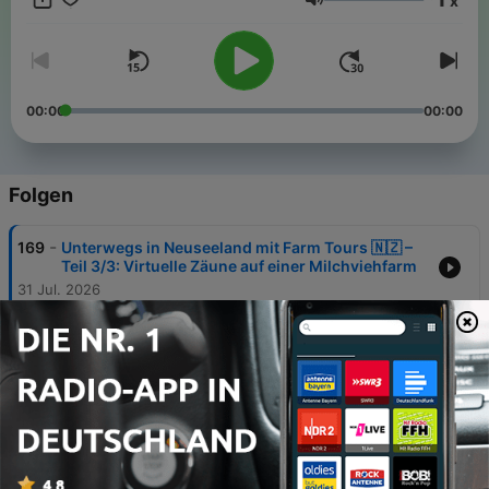
x
Nachhaltigkeit, Ernährungssicherung, Tierwohl, Foodtrends,
Lautstärke
Verbraucherwünschen, Nischen, neuen Wegen, politischen
Zielen und Traditionen. Viel Spaß beim Reinhören. Kritik und
Rückfragen sind immer willkommen.
00:00
00:00
Folgen
-
169
Unterwegs in Neuseeland mit Farm Tours 🇳🇿 –
Teil 3/3: Virtuelle Zäune auf einer Milchviehfarm
31 Jul. 2026
-
168
Unterwegs in Neuseeland mit Farm Tours 🇳🇿 |
Teil 2/3: Kiwi-Anbau und Māori-Kultur
20 Jul. 2026
-
167
Junglandwirtereise durch Neuseeland 🇳🇿 |
Agrarreise mit Farm Tours Part 1/3
16 Jul. 2026