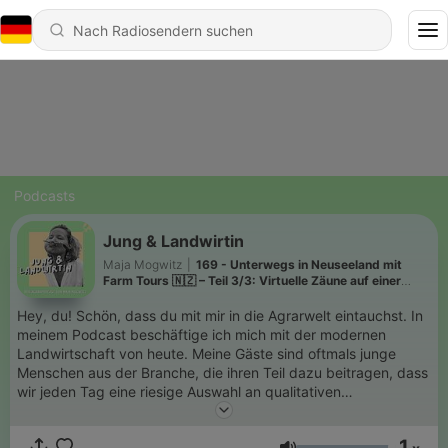
Podcasts
Jung & Landwirtin
Maja Mogwitz
|
169 - Unterwegs in Neuseeland mit
Farm Tours 🇳🇿 – Teil 3/3: Virtuelle Zäune auf einer
Milchviehfarm
Hey, du! Schön, dass du mit mir in die Agrarwelt eintauchst. In
meinem Podcast beschäftige ich mich mit der modernen
Landwirtschaft von heute. Meine Gäste sind oftmals junge
Menschen aus der Branche, die ihren Teil dazu beitragen, dass
wir jeden Tag eine riesige Auswahl an qualitativen
Lebensmitteln haben. Ich selbst bin studierte Landwirtin und
habe einen besonderen Blick auf die Themen wie
1