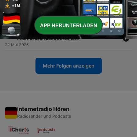
-
166
Gut Damp, Praxisgut Louisenlund:
Landwirtschaft lernt man nicht nur im
Klassenzimmer
22 Mai 2026
APP HERUNTERLADEN
-
165
Louisenlund startet das Agrarabi: Kann ein
Internat auch Landwirtschaft?
22 Mai 2026
Mehr Folgen anzeigen
Internetradio Hören
Radiosender und Podcasts