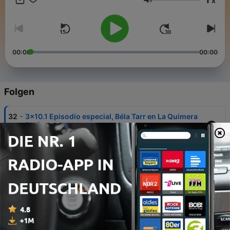
x
Lautstärke
00:00
00:00
Folgen
-
32
3x10.1 Episodio especial, Béla Tarr en La Quimera
(EN)
12 Mai 2026
-
31
3x09 Jaione Camborda en La Quimera
12 Mai 2026
-
30
3x08 Lluís Miñarro en La Quimera
12 Mai 2026
-
29
3x07 Dominga Sotomayor en La Quimera