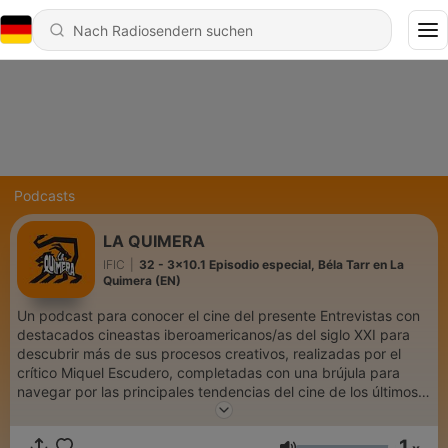
Podcasts
LA QUIMERA
IFIC
|
32 - 3x10.1 Episodio especial, Béla Tarr en La
Quimera (EN)
Un podcast para conocer el cine del presente Entrevistas con
destacados cineastas iberoamericanos/as del siglo XXI para
descubrir más de sus procesos creativos, realizadas por el
crítico Miquel Escudero, completadas con una brújula para
navegar por las principales tendencias del cine de los últimos
años y del futuro, a cargo de la programadora Beatrice
Fiorentino.
1