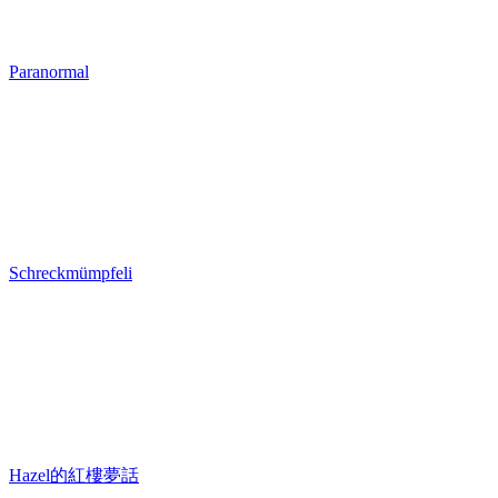
Paranormal
Schreckmümpfeli
Hazel的紅樓夢話