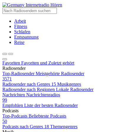
Internetradio Hören
Arbeit
Fitness
Schlafen
Entspannung
Reise
Favoriten
Favoriten und Zuletzt gehört
Radiosender
Top-Radiosender
Meistgehörte Radiosender
3571
Radiosender nach Genres
15 Musikgenres
Radiosender nach Regionen
Lokale Radiosender
Nachrichten
Nachrichtenradios
99
Empfohlen
Liste der besten Radiosender
Podcasts
Top-Podcasts
Beliebteste Podcasts
50
Podcasts nach Genres
18 Themengenres
Musik