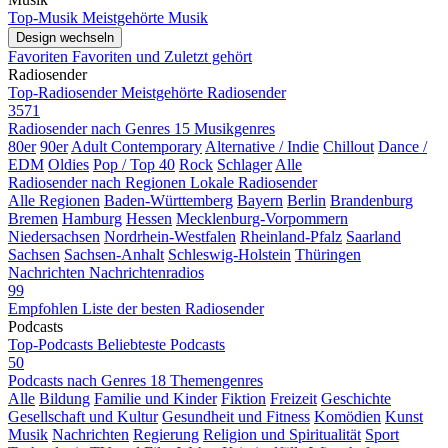
Top-Musik
Meistgehörte Musik
Design wechseln
Favoriten
Favoriten und Zuletzt gehört
Radiosender
Top-Radiosender
Meistgehörte Radiosender
3571
Radiosender nach Genres
15 Musikgenres
80er
90er
Adult Contemporary
Alternative / Indie
Chillout
Dance /
EDM
Oldies
Pop / Top 40
Rock
Schlager
Alle
Radiosender nach Regionen
Lokale Radiosender
Alle Regionen
Baden-Württemberg
Bayern
Berlin
Brandenburg
Bremen
Hamburg
Hessen
Mecklenburg-Vorpommern
Niedersachsen
Nordrhein-Westfalen
Rheinland-Pfalz
Saarland
Sachsen
Sachsen-Anhalt
Schleswig-Holstein
Thüringen
Nachrichten
Nachrichtenradios
99
Empfohlen
Liste der besten Radiosender
Podcasts
Top-Podcasts
Beliebteste Podcasts
50
Podcasts nach Genres
18 Themengenres
Alle
Bildung
Familie und Kinder
Fiktion
Freizeit
Geschichte
Gesellschaft und Kultur
Gesundheit und Fitness
Komödien
Kunst
Musik
Nachrichten
Regierung
Religion und Spiritualität
Sport