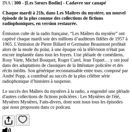
INA
|
300 - [Les Sœurs Bodin] - Cadavre sur canapé
Chaque mardi à 21h, dans Les Maîtres du mystère, un nouvel
épisode de la plus connue des collections de fictions
radiophoniques, en version restaurée.
Émission culte de la radio française, “Les Maîtres du mystère” ont
captivé chaque mardi soir des millions d’auditeurs fidèles de 1957 à
1965. L'émission de Pierre Billard et Germaine Beaumont profitait
alors de la mode du polar, à une époque où la télévision n'était pas
encore implantée dans tous les foyers. Une pléiade de comédiens,
Rosy Varte, Michel Bouquet, Roger Carel, Jean Topart… y ont joué
dans des adaptations de classiques de la littérature policière et des
récits inédits. Son générique reconnaissable entre tous, composé par
André Popp, a contribué au succès de la plus célèbre série
radiophonique d’histoires à suspense.
Le succès des Maîtres du mystères à la radio, a engendré une pléiade
d'autres collections de fictions policières : Les Mystères de l'été,
Mystères Mystères, Faits-divers, dont sont issus tous les épisodes
que nous proposons dans ce podcast.