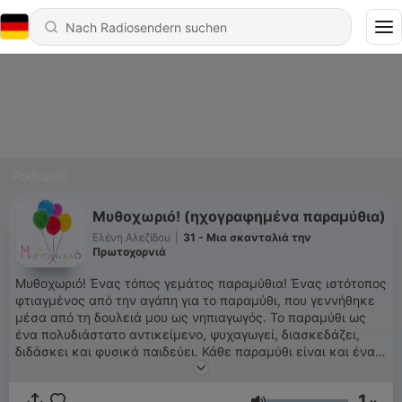
Podcasts
Μυθοχωριό! (ηχογραφημένα παραμύθια)
Ελένη Αλεζίδου
|
31 - Μια σκανταλιά την
Πρωτοχορνιά
Μυθοχωριό! Ένας τόπος γεμάτος παραμύθια! Ένας ιστότοπος
φτιαγμένος από την αγάπη για το παραμύθι, που γεννήθηκε
μέσα από τη δουλειά μου ως νηπιαγωγός. Το παραμύθι ως
ένα πολυδιάστατο αντικείμενο, ψυχαγωγεί, διασκεδάζει,
διδάσκει και φυσικά παιδεύει. Κάθε παραμύθι είναι και ένας
μαγικός κόσμος που ξεδιπλώνεται μπροστά στα μάτια σου.
Έτσι λοιπόν, ασχολήθηκα με τη συγγραφή των παραμυθιών,
1