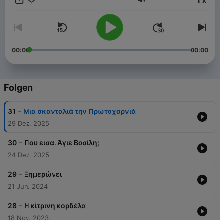
x
σκεπτόμενη πάντα τα παιδιά που θα τα ακούν, βασιζόμενη
Lautstärke
στα χαρακτηριστικά και τις ανάγκες των παιδιών της
προσχολικής ηλικίας. Ελένη Αλεζίδου mithoxorio.gr
00:00
00:00
Folgen
-
31
Μια σκανταλιά την Πρωτοχορνιά
29 Dez. 2025
-
30
Που εισαι Άγιε Βασίλη;
24 Dez. 2025
-
29
Ξημερώνει
21 Jun. 2024
-
28
Η κίτρινη κορδέλα
18 Nov. 2023