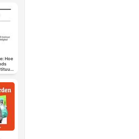
ge: Hoe
nds
tituut
preken