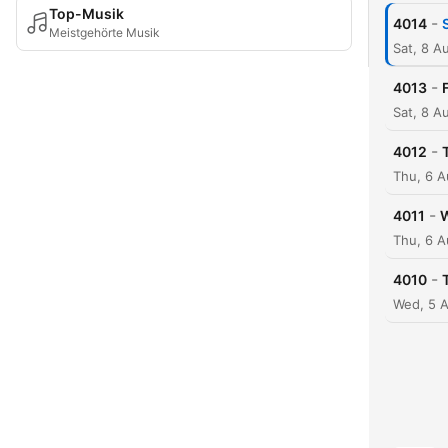
Top-Musik
-
4014
Meistgehörte Musik
Sat, 8 A
-
4013
Sat, 8 A
-
4012
Thu, 6 
-
4011
W
Thu, 6 
-
4010
Wed, 5 