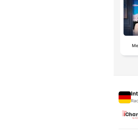
Me
In
Rad