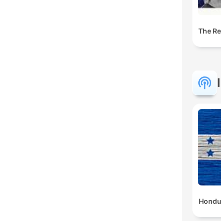
The Res
Hondu