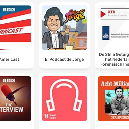
De Stille Getui
Americast
El Podcast de Jorge
het Nederla
Forensisch Ins
sporen laat s