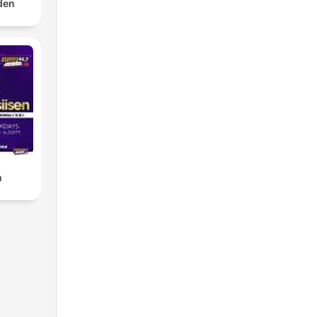
rden
n