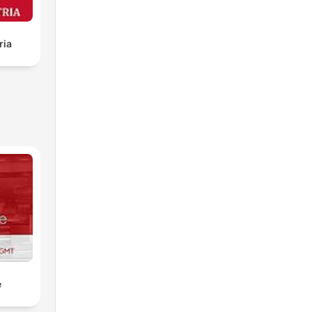
ria
e