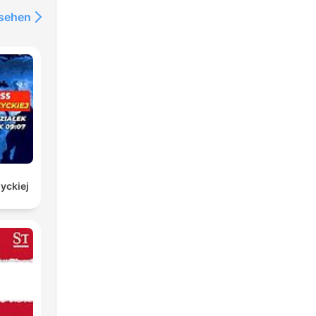
nsehen
yckiej