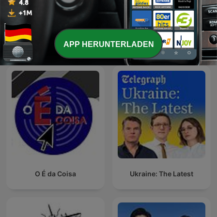
Эхо Москвы
C dans l'air
APP HERUNTERLADEN
Internationale Nachrichten-Podcasts
O É da Coisa
Ukraine: The Latest