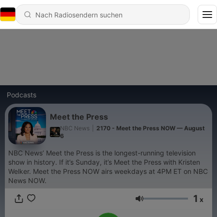
Podcasts
Meet the Press
NBC News
|
2170 - Meet the Press NOW — August
6
NBC News’ Meet the Press is the longest-running television
show in history. If it’s Sunday, it’s Meet the Press with Kristen
Welker. Meet the Press NOW airs weekdays at 4PM ET on NBC
News NOW.
1
x
Lautstärke